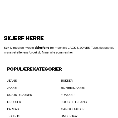
SKJERF HERRE
Søk ly med de nyeste
skjerfene
for menn fra JACK & JONES. Tube, flettestrikk,
mønstret eller ensfarget, du finner alle sammen her.
POPULÆRE KATEGORIER
JEANS
BUKSER
JAKKER
BOMBERJAKKER
SKJORTEJAKKER
FRAKKER
DRESSER
LOOSE FIT JEANS
PARKAS
CARGOBUKSER
T-SHIRTS
UNDERTØY