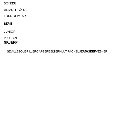
SOKKER
UNDERTRØYER
LOUNGEWEAR
SERIE
JUNIOR
PLUS SIZE
SKJERF
SE ALLE
SOLBRILLER
CAPSER
BELTER
MULTIPACKS
LUER
SKJERF
VESKER