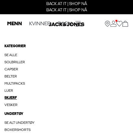
BACK AT IT | SHOP NÅ
BACK AT IT | SHOP NÅ
MENN
KVINNER
BARN
KATEGORIER
SE ALLE
SOLBRILLER
CAPSER
BELTER
MULTIPACKS
LUER
SKJERF
VESKER
UNDERTØY
SE ALT UNDERTØY
BOXERSHORTS