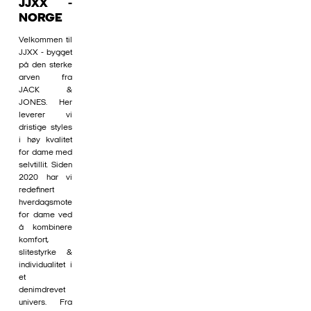
JJXX -
NORGE
Velkommen til
JJXX - bygget
på den sterke
arven fra
JACK &
JONES. Her
leverer vi
dristige styles
i høy kvalitet
for dame med
selvtillit. Siden
2020 har vi
redefinert
hverdagsmote
for dame ved
å kombinere
komfort,
slitestyrke &
individualitet i
et
denimdrevet
univers. Fra