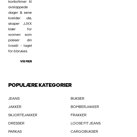
kontortimer til
avslappede
dager & sene
kvelder ute,
skaper JJXX
klær for
women som
passer din
livsstil - laget
for å brukes
VIS MER
POPULÆRE KATEGORIER
JEANS
BUKSER
JAKKER
BOMBERJAKKER
SKJORTEJAKKER
FRAKKER
DRESSER
LOOSE FIT JEANS
PARKAS
CARGOBUKSER