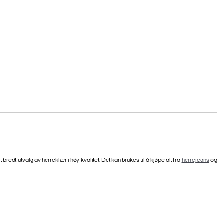
bredt utvalg av herreklær i høy kvalitet. Det kan brukes til å kjøpe alt fra
herrejeans
o