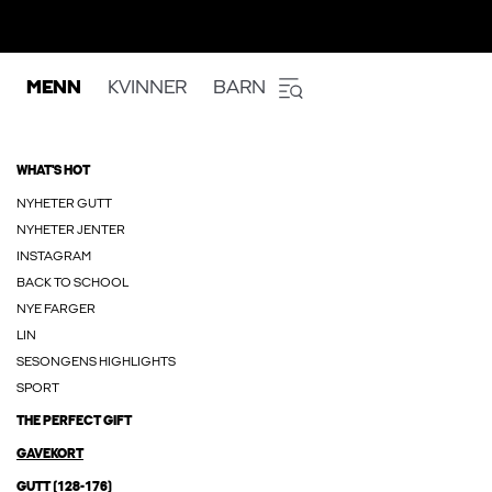
MENN
KVINNER
BARN
WHAT'S HOT
NYHETER GUTT
NYHETER JENTER
INSTAGRAM
BACK TO SCHOOL
NYE FARGER
LIN
SESONGENS HIGHLIGHTS
SPORT
THE PERFECT GIFT
GAVEKORT
GUTT (128-176)