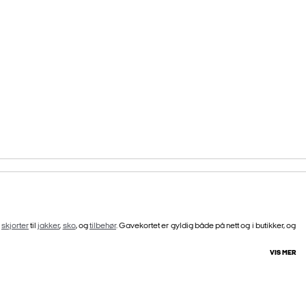
g
skjorter
til
jakker
,
sko
, og
tilbehør
. Gavekortet er gyldig både på nett og i butikker, og
VIS MER