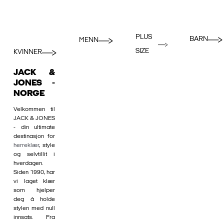
PLUS
BARN
MENN
SIZE
KVINNER
JACK &
JONES -
NORGE
Velkommen til
JACK & JONES
- din ultimate
destinasjon for
herreklær
, style
og selvtillit i
hverdagen.
Siden 1990, har
vi laget klær
som hjelper
deg å holde
stylen med null
innsats. Fra