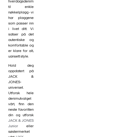
hverdagsdenim
til enkle
nøkkelplagg - vi
har plaggene
som passer inn
i livet ditt. Vi
satser på det
autentiske og
komfortable og
er klare for alt,
uansett style.
Hold deg
oppdatert på
JACK &
JONES-
universet.
Utforsk hele
denimutvalget
vårt, finn den
neste favoritten
din og utforsk
JACK & JONES
Junior
eller
søstermerket