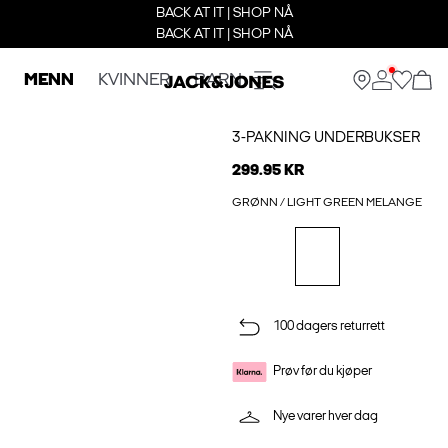
BACK AT IT | SHOP NÅ
BACK AT IT | SHOP NÅ
MENN
KVINNER
BARN
3-PAKNING UNDERBUKSER
299.95 KR
GRØNN / LIGHT GREEN MELANGE
100 dagers returrett
Prøv før du kjøper
Nye varer hver dag