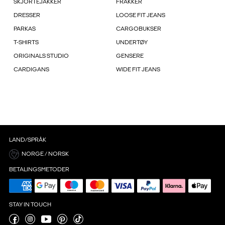
SKJORTEJAKKER
FRAKKER
DRESSER
LOOSE FIT JEANS
PARKAS
CARGOBUKSER
T-SHIRTS
UNDERTØY
ORIGINALS STUDIO
GENSERE
CARDIGANS
WIDE FIT JEANS
LAND/SPRÅK
NORGE / NORSK
BETALINGSMETODER
STAY IN TOUCH