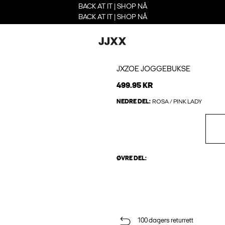
BACK AT IT | SHOP NÅ
BACK AT IT | SHOP NÅ
JXZOE JOGGEBUKSE
499.95 KR
NEDRE DEL:
ROSA / PINK LADY
ØVRE DEL:
100 dagers returrett