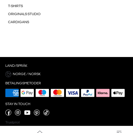
T-SHIRTS
ORIGINALS STUDIO
CARDIGANS
LAND/SPRÅK
NORGE / NORSK
BETALINGSMETODER
STAY IN TOUCH
Trustpilot