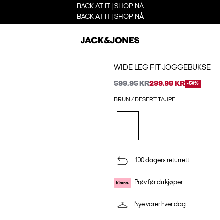
BACK AT IT | SHOP NÅ
BACK AT IT | SHOP NÅ
WIDE LEG FIT JOGGEBUKSE
599.95 KR
299.98 KR
-50%
BRUN / DESERT TAUPE
100 dagers returrett
Prøv før du kjøper
Nye varer hver dag