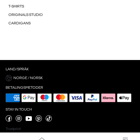
T-SHIRTS
ORIGINALS STUDIO
CARDIGANS
LAND/SPRÅK
NORGE / NORSK
BETALINGSMETODER
STAY IN TOUCH
Trustpilot