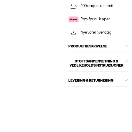
100 dagers returrett
Prøv før du kjøper
Nye varer hver dag
PRODUKTBESKRIVELSE
STOFFSAMMENSETNING &
VEDLIKEHOLDSINSTRUKSJONER
LEVERING & RETURNERING