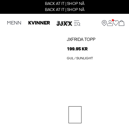
BACK AT IT | SHOP NÅ
BACK AT IT | SHOP NÅ
MENN
KVINNER
BARN
JXFRIDA TOPP
199.95 KR
GUL / SUNLIGHT