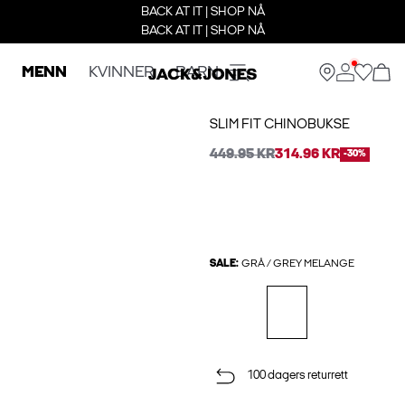
BACK AT IT | SHOP NÅ
BACK AT IT | SHOP NÅ
MENN
KVINNER
BARN
SLIM FIT CHINOBUKSE
449.95 KR
314.96 KR
-30%
SALE:
GRÅ / GREY MELANGE
100 dagers returrett