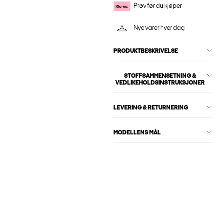
Prøv før du kjøper
Nye varer hver dag
PRODUKTBESKRIVELSE
STOFFSAMMENSETNING &
VEDLIKEHOLDSINSTRUKSJONER
LEVERING & RETURNERING
MODELLENS MÅL