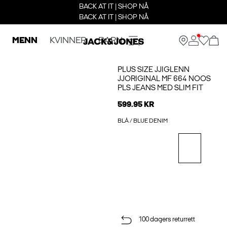
BACK AT IT | SHOP NÅ
BACK AT IT | SHOP NÅ
MENN
KVINNER
BARN
PLUS SIZE JJIGLENN
JJORIGINAL MF 664 NOOS
PLS JEANS MED SLIM FIT
599.95 KR
BLÅ / BLUE DENIM
100 dagers returrett