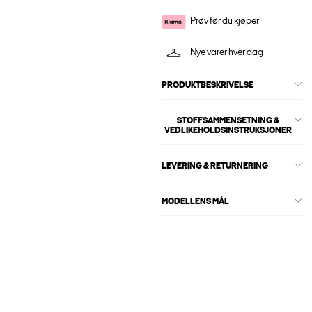
Prøv før du kjøper
Nye varer hver dag
PRODUKTBESKRIVELSE
STOFFSAMMENSETNING &
VEDLIKEHOLDSINSTRUKSJONER
LEVERING & RETURNERING
MODELLENS MÅL