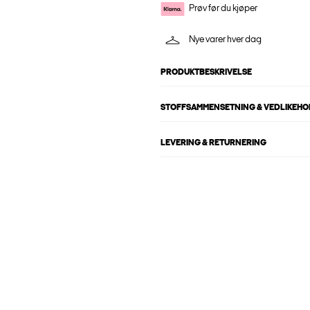
Prøv før du kjøper
Nye varer hver dag
PRODUKTBESKRIVELSE
STOFFSAMMENSETNING & VEDLIKEH
LEVERING & RETURNERING