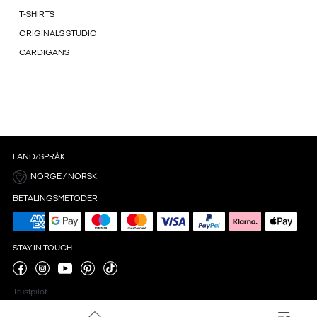
T-SHIRTS
ORIGINALS STUDIO
CARDIGANS
LAND/SPRÅK
NORGE / NORSK
BETALINGSMETODER
STAY IN TOUCH
Trustpilot