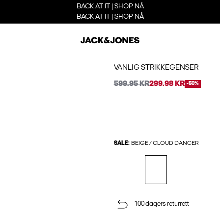
BACK AT IT | SHOP NÅ
BACK AT IT | SHOP NÅ
VANLIG STRIKKEGENSER
599.95 KR
299.98 KR
-50%
SALE:
BEIGE / CLOUD DANCER
100 dagers returrett