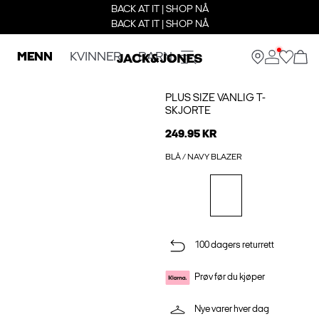
BACK AT IT | SHOP NÅ
BACK AT IT | SHOP NÅ
MENN
KVINNER
BARN
PLUS SIZE VANLIG T-
SKJORTE
249.95 KR
BLÅ / NAVY BLAZER
100 dagers returrett
Prøv før du kjøper
Nye varer hver dag