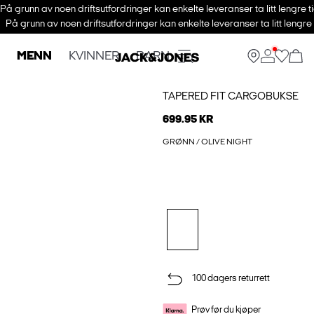
På grunn av noen driftsutfordringer kan enkelte leveranser ta litt lengre t
På grunn av noen driftsutfordringer kan enkelte leveranser ta litt lengre
MENN
KVINNER
BARN
TAPERED FIT CARGOBUKSE
699.95 KR
GRØNN / OLIVE NIGHT
100 dagers returrett
Prøv før du kjøper