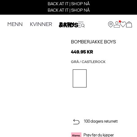
BACK AT IT | SHOP NÅ
BACK AT IT | SHOP NÅ
MENN
KVINNER
BARN
BOMBERJAKKE BOYS
449.95 KR
GRÅ / CASTLEROCK
100 dagers returrett
Prøv før du kjøper