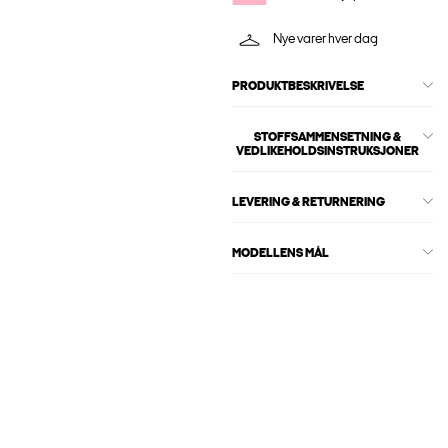
Nye varer hver dag
PRODUKTBESKRIVELSE
STOFFSAMMENSETNING &
VEDLIKEHOLDSINSTRUKSJONER
LEVERING & RETURNERING
MODELLENS MÅL