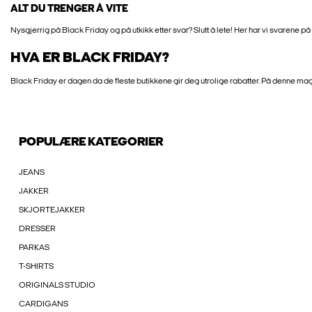
ALT DU TRENGER Å VITE
Nysgjerrig på Black Friday og på utkikk etter svar? Slutt å lete! Her har vi svarene
HVA ER BLACK FRIDAY?
Black Friday er dagen da de fleste butikkene gir deg utrolige rabatter. På denne ma
POPULÆRE KATEGORIER
JEANS
JAKKER
SKJORTEJAKKER
DRESSER
PARKAS
T-SHIRTS
ORIGINALS STUDIO
CARDIGANS