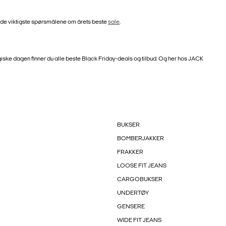
 på de viktigste spørsmålene om årets beste
sale
.
giske dagen finner du alle beste Black Friday-deals og tilbud. Og her hos JACK
BUKSER
BOMBERJAKKER
FRAKKER
LOOSE FIT JEANS
CARGOBUKSER
UNDERTØY
GENSERE
WIDE FIT JEANS