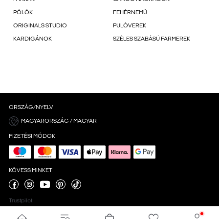
PÓLÓK
FEHÉRNEMŰ
ORIGINALS STUDIO
PULÓVEREK
KARDIGÁNOK
SZÉLES SZABÁSÚ FARMEREK
ORSZÁG/NYELV
MAGYARORSZÁG / MAGYAR
FIZETÉSI MÓDOK
KÖVESS MINKET
Trustpilot