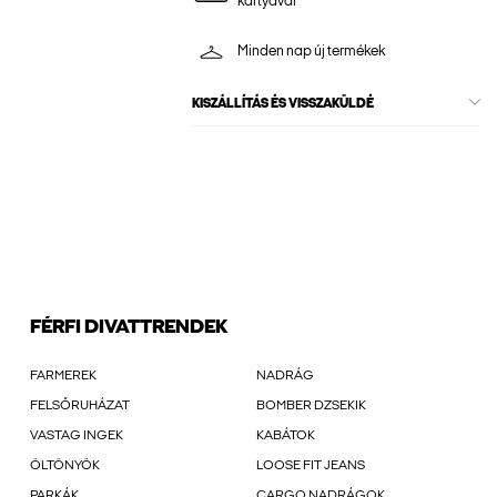
kártyával
Minden nap új termékek
KISZÁLLÍTÁS ÉS VISSZAKÜLDÉ
FÉRFI DIVATTRENDEK
FARMEREK
NADRÁG
FELSŐRUHÁZAT
BOMBER DZSEKIK
VASTAG INGEK
KABÁTOK
ÖLTÖNYÖK
LOOSE FIT JEANS
PARKÁK
CARGO NADRÁGOK