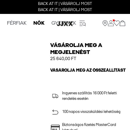
BACK AT IT | VÁSÁROLJ MOST
BACK AT IT | VÁSÁROLJ MOST
FÉRFIAK
NŐK
GYEREKEK
VÁSÁROLJA MEG A
MEGJELENÉST
25 640,00 FT
VÁSÁROLJA MEG AZ ÖSSZEÁLLÍTÁST
Ingyenes szállítás 16 000 Ft feletti
rendelés esetén
100 napos visszaküldési lehetőség
Biztonságos fizetés MasterCard