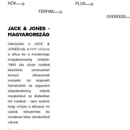
NŐK
PLUS
FÉRFIAK
GYEREKEK
JACK & JONES -
MAGYARORSZÁG
Üdvözlünk a JACK &
JONES-nál, a
férfi ruházat
,
a stílus és a mindennapi
magabiztosság oldalán.
1990 óta olyan ruhákat
készítünk, amelyekkel
könnyű stílusosnak
maradni. Az alapvető
farmeroktól az egyszerű
alapdarabokig nálunk
megtalálod az életedhez
illő ruhákat - nem számít,
hogy milyen a stílusod, mi
valódi, kényelmes és
mindenre kész darabokkal
várunk.