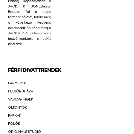
Maradj kapcsolatban a
JACK & JONES-szal.
Fedezd fel a teljes
farmerkínálatot, találd meg
a következő kedvenc
darabodat, és nézd meg a
JACK & JONES Junior
vagy
testvérmárkánk, a
JJXX
kínálatát.
FÉRFI DIVATTRENDEK
FARMEREK
FELSŐRUHÁZAT
VASTAG INGEK
ÖLTÖNYÖK
PARKÁK
PÓLÓK
ORIGINALS STUDIO