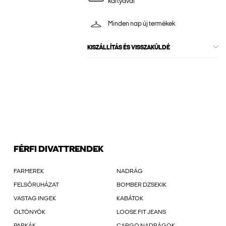
kártyával
Minden nap új termékek
KISZÁLLÍTÁS ÉS VISSZAKÜLDÉ
FÉRFI DIVATTRENDEK
FARMEREK
NADRÁG
FELSŐRUHÁZAT
BOMBER DZSEKIK
VASTAG INGEK
KABÁTOK
ÖLTÖNYÖK
LOOSE FIT JEANS