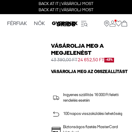
BACK AT IT | VÁSÁROLJ MOST
BACK AT IT | VÁSÁROLJ MOST
FÉRFIAK
NŐK
GYEREKEK
VÁSÁROLJA MEG A
MEGJELENÉST
43 390,00 FT
24 652,50 FT
-43%
VÁSÁROLJA MEG AZ ÖSSZEÁLLÍTÁST
Ingyenes szállítás 16 000 Ft feletti
rendelés esetén
100 napos visszaküldési lehetőség
Biztonságos fizetés MasterCard