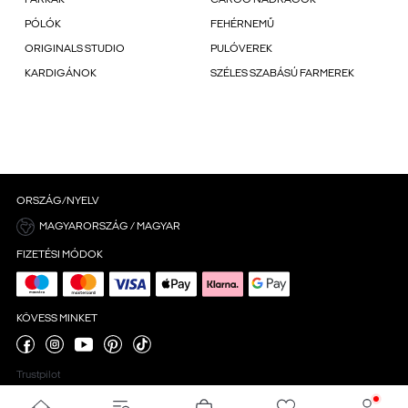
PARKÁK
CARGO NADRÁGOK
PÓLÓK
FEHÉRNEMŰ
ORIGINALS STUDIO
PULÓVEREK
KARDIGÁNOK
SZÉLES SZABÁSÚ FARMEREK
ORSZÁG/NYELV
MAGYARORSZÁG / MAGYAR
FIZETÉSI MÓDOK
KÖVESS MINKET
Trustpilot