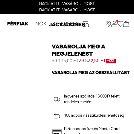
BACK AT IT | VÁSÁROLJ MOST
BACK AT IT | VÁSÁROLJ MOST
FÉRFIAK
NŐK
GYEREKEK
VÁSÁROLJA MEG A
MEGJELENÉST
59 175,00 FT
33 532,50 FT
-43%
VÁSÁROLJA MEG AZ ÖSSZEÁLLÍTÁST
Ingyenes szállítás 16 000 Ft feletti
rendelés esetén
100 napos visszaküldési lehetőség
Biztonságos fizetés MasterCard