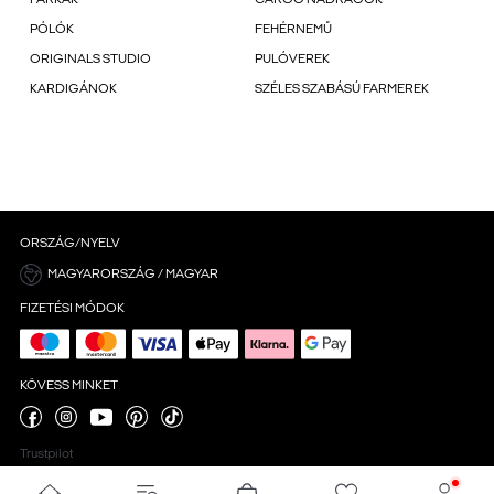
PARKÁK
CARGO NADRÁGOK
PÓLÓK
FEHÉRNEMŰ
ORIGINALS STUDIO
PULÓVEREK
KARDIGÁNOK
SZÉLES SZABÁSÚ FARMEREK
ORSZÁG/NYELV
MAGYARORSZÁG / MAGYAR
FIZETÉSI MÓDOK
KÖVESS MINKET
Trustpilot