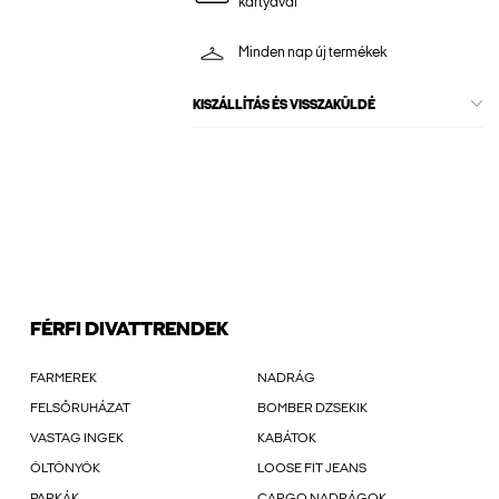
kártyával
Minden nap új termékek
KISZÁLLÍTÁS ÉS VISSZAKÜLDÉ
FÉRFI DIVATTRENDEK
FARMEREK
NADRÁG
FELSŐRUHÁZAT
BOMBER DZSEKIK
VASTAG INGEK
KABÁTOK
ÖLTÖNYÖK
LOOSE FIT JEANS