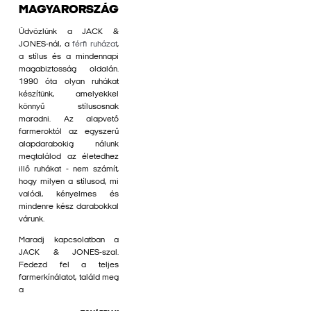
MAGYARORSZÁG
Üdvözlünk a JACK &
JONES-nál, a
férfi ruházat
,
a stílus és a mindennapi
magabiztosság oldalán.
1990 óta olyan ruhákat
készítünk, amelyekkel
könnyű stílusosnak
maradni. Az alapvető
farmeroktól az egyszerű
alapdarabokig nálunk
megtalálod az életedhez
illő ruhákat - nem számít,
hogy milyen a stílusod, mi
valódi, kényelmes és
mindenre kész darabokkal
várunk.
Maradj kapcsolatban a
JACK & JONES-szal.
Fedezd fel a teljes
farmerkínálatot, találd meg
a