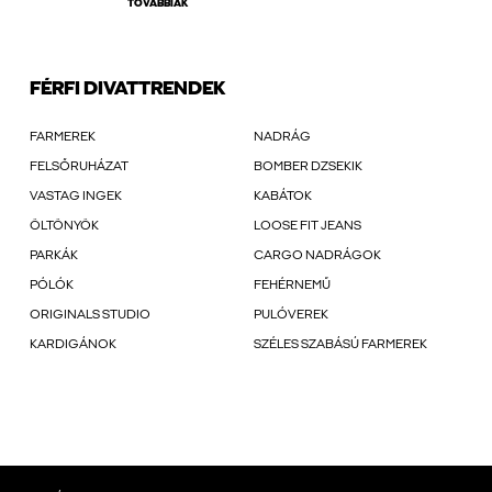
TOVÁBBIAK
FÉRFI DIVATTRENDEK
FARMEREK
NADRÁG
FELSŐRUHÁZAT
BOMBER DZSEKIK
VASTAG INGEK
KABÁTOK
ÖLTÖNYÖK
LOOSE FIT JEANS
PARKÁK
CARGO NADRÁGOK
PÓLÓK
FEHÉRNEMŰ
ORIGINALS STUDIO
PULÓVEREK
KARDIGÁNOK
SZÉLES SZABÁSÚ FARMEREK