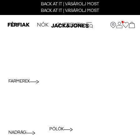
BACK AT IT | VÁSÁROLJ MOST
BACK AT IT | VÁSÁROLJ MOST
FÉRFIAK
NŐK
GYEREKEK
FARMEREK
PÓLÓK
NADRÁG