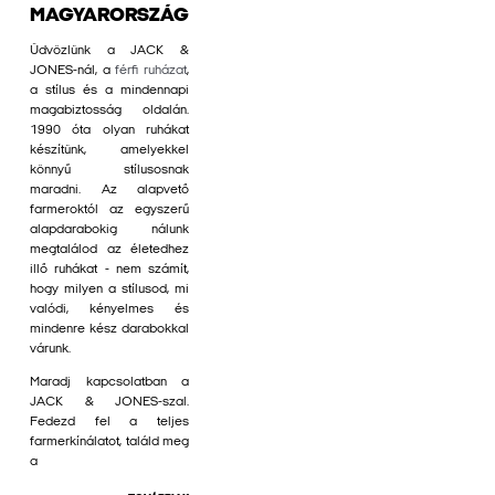
MAGYARORSZÁG
Üdvözlünk a JACK &
JONES-nál, a
férfi ruházat
,
a stílus és a mindennapi
magabiztosság oldalán.
1990 óta olyan ruhákat
készítünk, amelyekkel
könnyű stílusosnak
maradni. Az alapvető
farmeroktól az egyszerű
alapdarabokig nálunk
megtalálod az életedhez
illő ruhákat - nem számít,
hogy milyen a stílusod, mi
valódi, kényelmes és
mindenre kész darabokkal
várunk.
Maradj kapcsolatban a
JACK & JONES-szal.
Fedezd fel a teljes
farmerkínálatot, találd meg
a