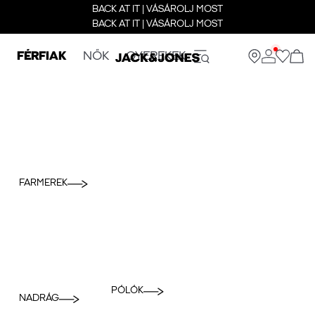
BACK AT IT | VÁSÁROLJ MOST
BACK AT IT | VÁSÁROLJ MOST
FÉRFIAK
NŐK
GYEREKEK
FARMEREK
PÓLÓK
NADRÁG