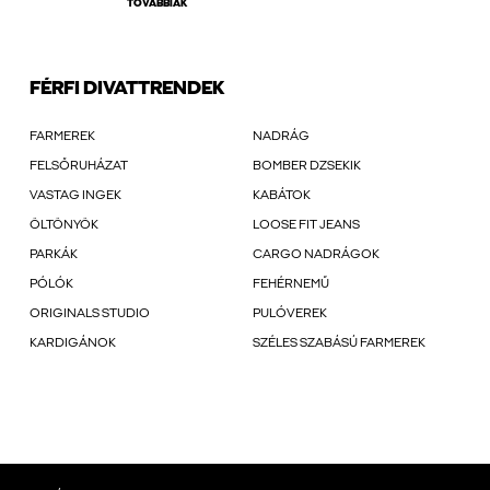
TOVÁBBIAK
FÉRFI DIVATTRENDEK
FARMEREK
NADRÁG
FELSŐRUHÁZAT
BOMBER DZSEKIK
VASTAG INGEK
KABÁTOK
ÖLTÖNYÖK
LOOSE FIT JEANS
PARKÁK
CARGO NADRÁGOK
PÓLÓK
FEHÉRNEMŰ
ORIGINALS STUDIO
PULÓVEREK
KARDIGÁNOK
SZÉLES SZABÁSÚ FARMEREK