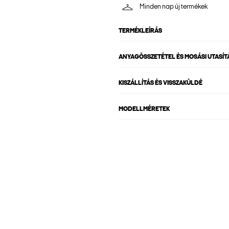
Minden nap új termékek
TERMÉKLEÍRÁS
ANYAGÖSSZETÉTEL ÉS MOSÁSI UTASÍT
KISZÁLLÍTÁS ÉS VISSZAKÜLDÉ
MODELLMÉRETEK