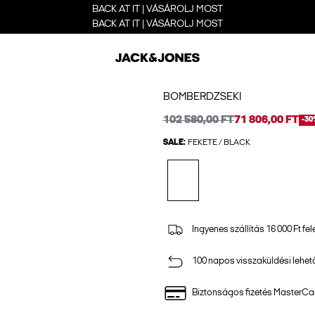
BACK AT IT | VÁSÁROLJ MOST
BACK AT IT | VÁSÁROLJ MOST
BOMBERDZSEKI
102 580,00 FT
71 806,00 FT
-30
SALE:
FEKETE / BLACK
Ingyenes szállítás 16 000 Ft fel
100 napos visszaküldési lehe
Biztonságos fizetés MasterCar