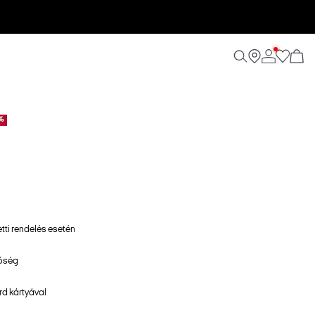
%
etti rendelés esetén
tőség
d kártyával