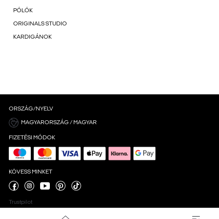
PÓLÓK
ORIGINALS STUDIO
KARDIGÁNOK
ORSZÁG/NYELV
MAGYARORSZÁG / MAGYAR
FIZETÉSI MÓDOK
KÖVESS MINKET
Trustpilot