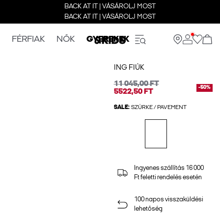
BACK AT IT | VÁSÁROLJ MOST
BACK AT IT | VÁSÁROLJ MOST
FÉRFIAK
NŐK
GYEREKEK
ING FIÚK
11 045,00 FT
-50%
5522,50 FT
SALE:
SZÜRKE / PAVEMENT
Ingyenes szállítás 16 000
Ft feletti rendelés esetén
100 napos visszaküldési
lehetőség