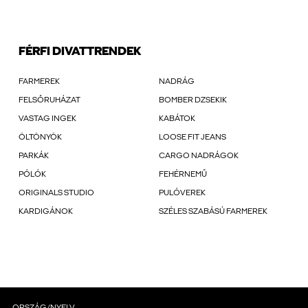
FÉRFI DIVATTRENDEK
FARMEREK
NADRÁG
FELSŐRUHÁZAT
BOMBER DZSEKIK
VASTAG INGEK
KABÁTOK
ÖLTÖNYÖK
LOOSE FIT JEANS
PARKÁK
CARGO NADRÁGOK
PÓLÓK
FEHÉRNEMŰ
ORIGINALS STUDIO
PULÓVEREK
KARDIGÁNOK
SZÉLES SZABÁSÚ FARMEREK