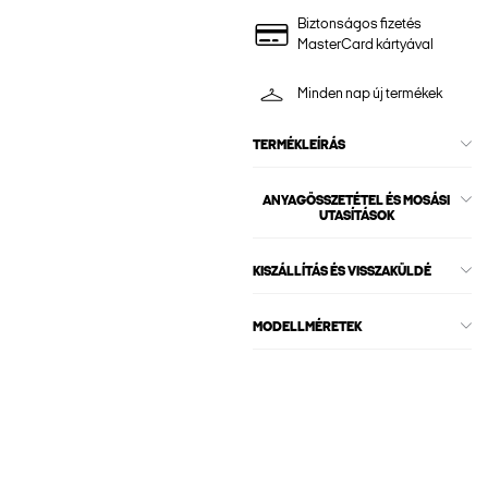
Biztonságos fizetés
MasterCard kártyával
Minden nap új termékek
TERMÉKLEÍRÁS
ANYAGÖSSZETÉTEL ÉS MOSÁSI
UTASÍTÁSOK
KISZÁLLÍTÁS ÉS VISSZAKÜLDÉ
MODELLMÉRETEK