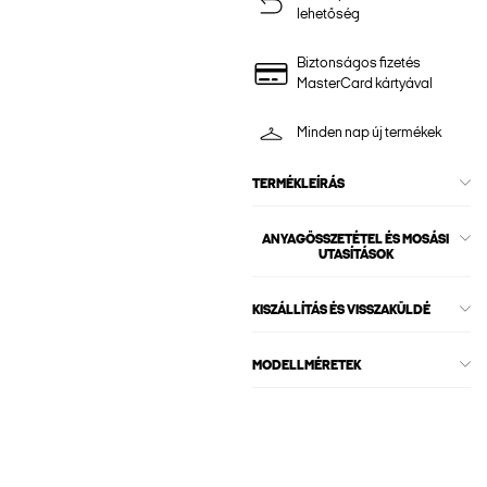
lehetőség
Biztonságos fizetés
MasterCard kártyával
Minden nap új termékek
TERMÉKLEÍRÁS
ANYAGÖSSZETÉTEL ÉS MOSÁSI
UTASÍTÁSOK
KISZÁLLÍTÁS ÉS VISSZAKÜLDÉ
MODELLMÉRETEK