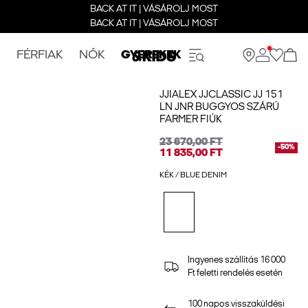
BACK AT IT | VÁSÁROLJ MOST
BACK AT IT | VÁSÁROLJ MOST
FÉRFIAK
NŐK
GYEREKEK
JJIALEX JJCLASSIC JJ 151
LN JNR BUGGYOS SZÁRÚ
FARMER FIÚK
23 670,00 FT
-50%
11 835,00 FT
KÉK / BLUE DENIM
Ingyenes szállítás 16 000
Ft feletti rendelés esetén
100 napos visszaküldési