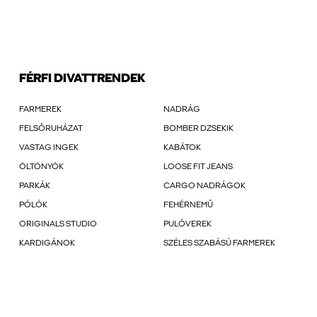
FÉRFI DIVATTRENDEK
FARMEREK
NADRÁG
FELSŐRUHÁZAT
BOMBER DZSEKIK
VASTAG INGEK
KABÁTOK
ÖLTÖNYÖK
LOOSE FIT JEANS
PARKÁK
CARGO NADRÁGOK
PÓLÓK
FEHÉRNEMŰ
ORIGINALS STUDIO
PULÓVEREK
KARDIGÁNOK
SZÉLES SZABÁSÚ FARMEREK