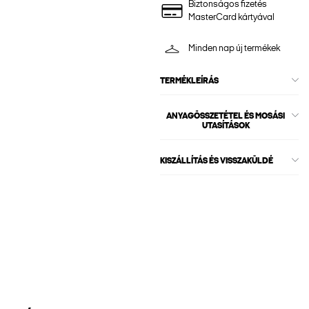
Biztonságos fizetés
MasterCard kártyával
Minden nap új termékek
TERMÉKLEÍRÁS
ANYAGÖSSZETÉTEL ÉS MOSÁSI
UTASÍTÁSOK
KISZÁLLÍTÁS ÉS VISSZAKÜLDÉ