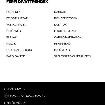
FÉRFI DIVATTRENDEK
FARMEREK
NADRÁG
FELSŐRUHÁZAT
BOMBER DZSEKIK
VASTAG INGEK
KABÁTOK
ÖLTÖNYÖK
LOOSE FIT JEANS
PARKÁK
CARGO NADRÁGOK
PÓLÓK
FEHÉRNEMŰ
ORIGINALS STUDIO
PULÓVEREK
KARDIGÁNOK
SZÉLES SZABÁSÚ FARMEREK
ORSZÁG/NYELV
MAGYARORSZÁG / MAGYAR
FIZETÉSI MÓDOK