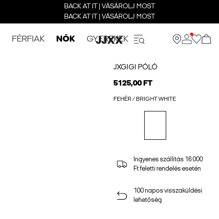
BACK AT IT | VÁSÁROLJ MOST
BACK AT IT | VÁSÁROLJ MOST
FÉRFIAK
NŐK
GYEREKEK
JXGIGI PÓLÓ
5125,00 FT
FEHÉR / BRIGHT WHITE
Ingyenes szállítás 16 000
Ft feletti rendelés esetén
100 napos visszaküldési
lehetőség