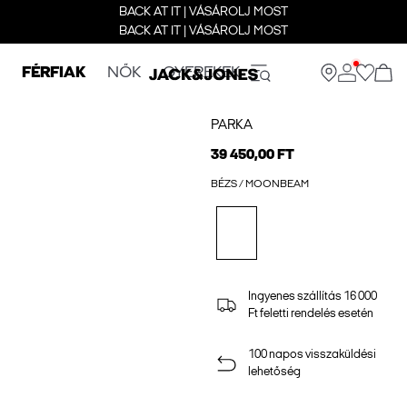
BACK AT IT | VÁSÁROLJ MOST
BACK AT IT | VÁSÁROLJ MOST
FÉRFIAK
NŐK
GYEREKEK
PARKA
39 450,00 FT
BÉZS / MOONBEAM
Ingyenes szállítás 16 000
Ft feletti rendelés esetén
100 napos visszaküldési
lehetőség