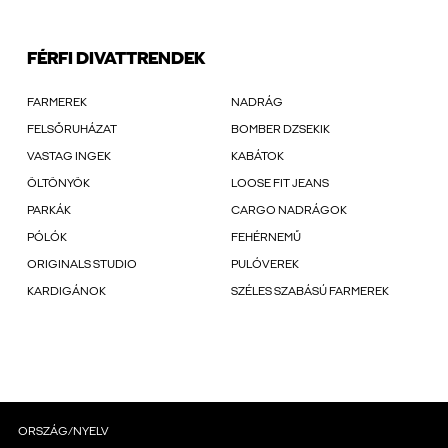
FÉRFI DIVATTRENDEK
FARMEREK
NADRÁG
FELSŐRUHÁZAT
BOMBER DZSEKIK
VASTAG INGEK
KABÁTOK
ÖLTÖNYÖK
LOOSE FIT JEANS
PARKÁK
CARGO NADRÁGOK
PÓLÓK
FEHÉRNEMŰ
ORIGINALS STUDIO
PULÓVEREK
KARDIGÁNOK
SZÉLES SZABÁSÚ FARMEREK
ORSZÁG/NYELV