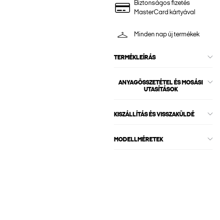
Biztonságos fizetés
MasterCard kártyával
Minden nap új termékek
TERMÉKLEÍRÁS
ANYAGÖSSZETÉTEL ÉS MOSÁSI
UTASÍTÁSOK
KISZÁLLÍTÁS ÉS VISSZAKÜLDÉ
MODELLMÉRETEK