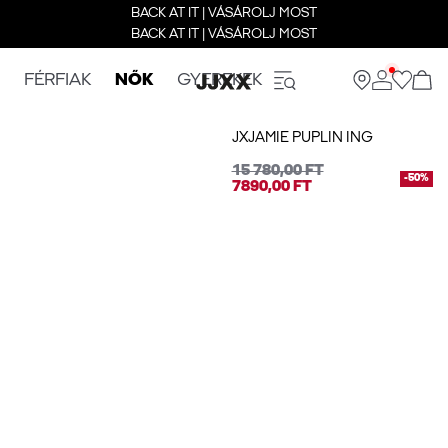
BACK AT IT | VÁSÁROLJ MOST
BACK AT IT | VÁSÁROLJ MOST
FÉRFIAK
NŐK
GYEREKEK
JXJAMIE PUPLIN ING
15 780,00 FT
-50%
7890,00 FT