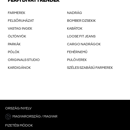
FÉRFI DIVATTRENDEK
FARMEREK
NADRÁG
FELSŐRUHÁZAT
BOMBER DZSEKIK
VASTAG INGEK
KABÁTOK
ÖLTÖNYÖK
LOOSE FIT JEANS
PARKÁK
CARGO NADRÁGOK
PÓLÓK
FEHÉRNEMŰ
ORIGINALS STUDIO
PULÓVEREK
KARDIGÁNOK
SZÉLES SZABÁSÚ FARMEREK
ORSZÁG/NYELV
MAGYARORSZÁG / MAGYAR
FIZETÉSI MÓDOK