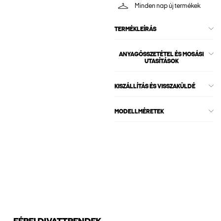
Minden nap új termékek
TERMÉKLEÍRÁS
ANYAGÖSSZETÉTEL ÉS MOSÁSI
UTASÍTÁSOK
KISZÁLLÍTÁS ÉS VISSZAKÜLDÉ
MODELLMÉRETEK