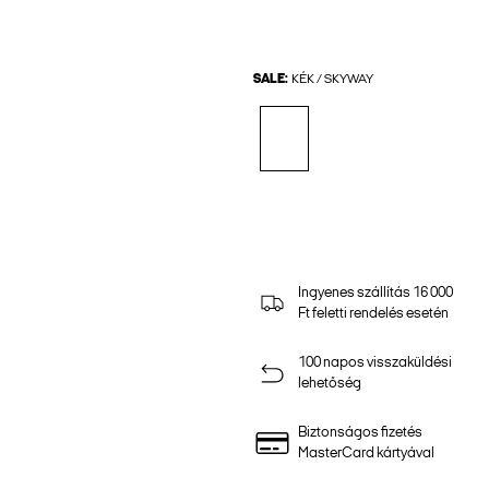
SALE:
KÉK / SKYWAY
Ingyenes szállítás 16 000
Ft feletti rendelés esetén
100 napos visszaküldési
lehetőség
Biztonságos fizetés
MasterCard kártyával