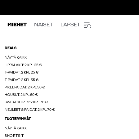
MIEHET
NAISET
LAPSET
DEALS
NÄYTÄ KAIKKI
LIPPALAKIT: 2 KPL 25 €
T-PAIDAT: 2 KPL 25 €
T-PAIDAT: 2 KPL 35 €
PIKEEPAIDAT: 2 KPL 50 €
HOUSUT: 2 KPL 60 €
SWEATSHIRTS: 2 KPL 70 €
NEULEET & PAIDAT: 2 KPL 70 €
TUOTERYHMÄT
NÄYTÄ KAIKKI
SHORTSIT