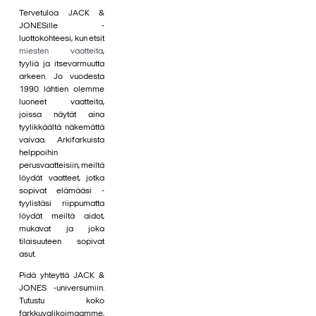
Tervetuloa JACK &
JONESille -
luottokohteesi, kun etsit
miesten vaatteita
,
tyyliä ja itsevarmuutta
arkeen. Jo vuodesta
1990 lähtien olemme
luoneet vaatteita,
joissa näytät aina
tyylikkäältä näkemättä
vaivaa. Arkifarkuista
helppoihin
perusvaatteisiin, meiltä
löydät vaatteet, jotka
sopivat elämääsi -
tyylistäsi riippumatta
löydät meiltä aidot,
mukavat ja joka
tilaisuuteen sopivat
asut.
Pidä yhteyttä JACK &
JONES -universumiin.
Tutustu koko
farkkuvalikoimaamme,