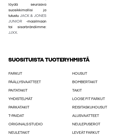
löydä seuraava
suosikkimallisi ja
tutustu
JACK & JONES
JUNIOR
-maailmaan
tai sisarbrändiimme:
JJXX
.
SUOSITUISTA TUOTERYHMISTÄ
FARKUT
HOUSUT
PÄÄLLYSVAATTEET
BOMBERTAKIT
PAITATAKIT
TAKIT
YHDISTELMÄT
LOOSE FIT FARKUT
PARKATAKIT
REISITASKUHOUSUT
T-PAIDAT
ALUSVAATTEET
ORIGINALS STUDIO
NEULEPUSEROT
NEULETAKIT
LEVEÄT FARKUT