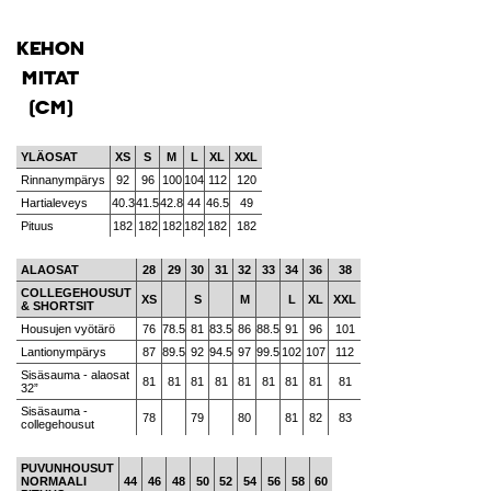
KEHON
MITAT
(CM)
YLÄOSAT
XS
S
M
L
XL
XXL
Rinnanympärys
92
96
100
104
112
120
Hartialeveys
40.3
41.5
42.8
44
46.5
49
Pituus
182
182
182
182
182
182
ALAOSAT
28
29
30
31
32
33
34
36
38
COLLEGEHOUSUT
XS
S
M
L
XL
XXL
& SHORTSIT
Housujen vyötärö
76
78.5
81
83.5
86
88.5
91
96
101
Lantionympärys
87
89.5
92
94.5
97
99.5
102
107
112
Sisäsauma - alaosat
81
81
81
81
81
81
81
81
81
32”
Sisäsauma -
78
79
80
81
82
83
collegehousut
PUVUNHOUSUT
NORMAALI
44
46
48
50
52
54
56
58
60