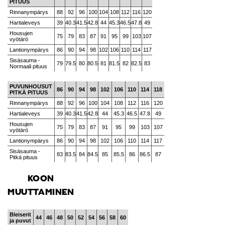
PITUUS
Rinnanympärys
88
92
96
100
104
108
112
116
120
Hartialeveys
39
40.3
41.5
42.8
44
45.3
46.5
47.8
49
Housujen
75
79
83
87
91
95
99
103
107
vyötärö
Lantionympärys
86
90
94
98
102
106
110
114
117
Sisäsauma -
79
79.5
80
80.5
81
81.5
82
82.5
83
Normaali pituus
PUVUNHOUSUT
86
90
94
98
102
106
110
114
118
PITKÄ PITUUS
Rinnanympärys
88
92
96
100
104
108
112
116
120
Hartialeveys
39
40.3
41.5
42.8
44
45.3
46.5
47.8
49
Housujen
75
79
83
87
91
95
99
103
107
vyötärö
Lantionympärys
86
90
94
98
102
106
110
114
117
Sisäsauma -
83
83.5
84
84.5
85
85.5
86
86.5
87
Pitkä pituus
KOON
MUUTTAMINEN
Bleiserit
44
46
48
50
52
54
56
58
60
ja puvut