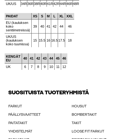
UK/US
34R
36R
38R
40R
41R
42R
44R
46R
48R
PAIDAT
XS
S
M
L
XL
XXL
EU (kauluksen
koko
39
40
41
42
44
46
senttimetreissä)
UK/US
(kauluksen
15
15.5
16
16.5
17.5
18
koko tuumissa)
KENGÄT
40
41
42
43
44
45
46
EU
UK
6
7
8
9
10
11
12
SUOSITUISTA TUOTERYHMISTÄ
FARKUT
HOUSUT
PÄÄLLYSVAATTEET
BOMBERTAKIT
PAITATAKIT
TAKIT
YHDISTELMÄT
LOOSE FIT FARKUT