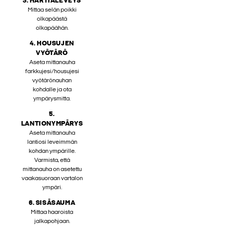
3. HARTIALEVEYS
Mittaa selän poikki
olkapäästä
olkapäähän.
4. HOUSUJEN
VYÖTÄRÖ
Aseta mittanauha
farkkujesi/housujesi
vyötärönauhan
kohdalle ja ota
ympärysmitta.
5.
LANTIONYMPÄRYS
Aseta mittanauha
lantiosi leveimmän
kohdan ympärille.
Varmista, että
mittanauha on asetettu
vaakasuoraan vartalon
ympäri.
6. SISÄSAUMA
Mittaa haaroista
jalkapohjaan.