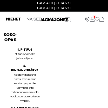
BACK AT IT | OSTA NYT
BACK AT IT | OSTA NYT
MIEHET
NAISET
LAPSET
KOKO-
OPAS
1. PITUUS
Mittaa päälaelta
jalkapohjaan.
2.
RINNANYMPÄRYS
Aseta mittanauha
rintasi leveimmän
kohdan ympärille.
Varmista, että
mittanauha on asetettu
vaakasuoraan vartalon
ympäri.