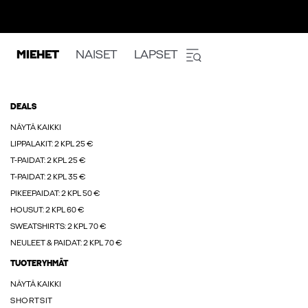
MIEHET
NAISET
LAPSET
DEALS
NÄYTÄ KAIKKI
LIPPALAKIT: 2 KPL 25 €
T-PAIDAT: 2 KPL 25 €
T-PAIDAT: 2 KPL 35 €
PIKEEPAIDAT: 2 KPL 50 €
HOUSUT: 2 KPL 60 €
SWEATSHIRTS: 2 KPL 70 €
NEULEET & PAIDAT: 2 KPL 70 €
TUOTERYHMÄT
NÄYTÄ KAIKKI
SHORTSIT