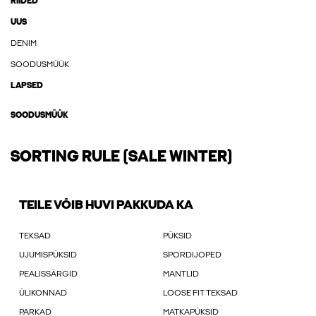
RIIDED
UUS
DENIM
SOODUSMÜÜK
LAPSED
SOODUSMÜÜK
SORTING RULE (SALE WINTER)
TEILE VÕIB HUVI PAKKUDA KA
TEKSAD
PÜKSID
UJUMISPÜKSID
SPORDIJOPED
PEALISSÄRGID
MANTLID
ÜLIKONNAD
LOOSE FIT TEKSAD
PARKAD
MATKAPÜKSID