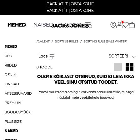
BACK AT IT | OSTA KOHE
BACK AT IT | OSTA KOHE
MEHED
NAISED
LAPSED
AVALEHT
SORTING RULES
SORTING RULE (SALE WINTER)
MEHED
UUS
SORTEERI
RIIDED
0 TOODE
DENIM
OLEME KÕIKJALT OTSINUD, KUID EI LEIA IKKA
VEEL SINU OTSITUD TOODET.
KINGAD
Proovi muuta oma otsingut või vaata sadu uusi stiile, mis igal
AKSESSUAARID
nädalal meie veebilehele jõuavad.
PREMIUM
SOODUSMÜÜK
PLUS SIZE
NAISED