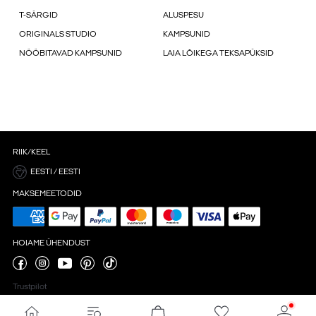
T-SÄRGID
ALUSPESU
ORIGINALS STUDIO
KAMPSUNID
NÖÖBITAVAD KAMPSUNID
LAIA LÕIKEGA TEKSAPÜKSID
RIIK/KEEL
EESTI / EESTI
MAKSEMEETODID
HOIAME ÜHENDUST
Trustpilot