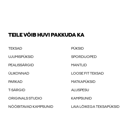
TEILE VÕIB HUVI PAKKUDA KA
TEKSAD
PÜKSID
UJUMISPÜKSID
SPORDIJOPED
PEALISSÄRGID
MANTLID
ÜLIKONNAD
LOOSE FIT TEKSAD
PARKAD
MATKAPÜKSID
T-SÄRGID
ALUSPESU
ORIGINALS STUDIO
KAMPSUNID
NÖÖBITAVAD KAMPSUNID
LAIA LÕIKEGA TEKSAPÜKSID