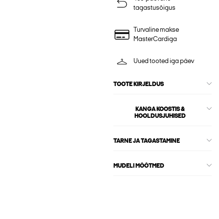
tagastusõigus
Turvaline makse
MasterCardiga
Uued tooted iga päev
TOOTE KIRJELDUS
KANGA KOOSTIS &
HOOLDUSJUHISED
TARNE JA TAGASTAMINE
MUDELI MÕÕTMED