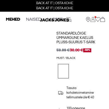
BACK AT IT | OSTA KOHE
BACK AT IT | OSTA KOHE
MEHED
NAISED
LAPSED
STANDARDLÕIGE
ÜMMARGUNE KAELUS
PLUSS-SUURUS T-SÄRK
59.99 €
30.00 €
-50%
MUST / BLACK
Tasuta
kohaletoimetamine
tellimustele üle € 40
100-päevane