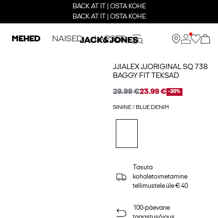
BACK AT IT | OSTA KOHE
BACK AT IT | OSTA KOHE
MEHED
NAISED
LAPSED
JJIALEX JJORIGINAL SQ 738
BAGGY FIT TEKSAD
29.99 €
23.99 €
-20%
SININE / BLUE DENIM
Tasuta
kohaletoimetamine
tellimustele üle € 40
100-päevane
tagastusõigus