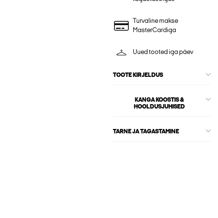
Turvaline makse
MasterCardiga
Uued tooted iga päev
TOOTE KIRJELDUS
KANGA KOOSTIS &
HOOLDUSJUHISED
TARNE JA TAGASTAMINE