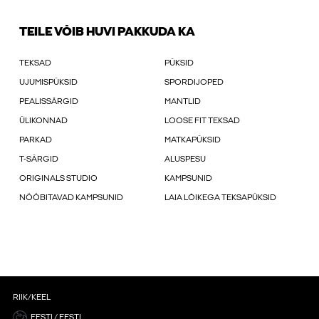
TEILE VÕIB HUVI PAKKUDA KA
TEKSAD
PÜKSID
UJUMISPÜKSID
SPORDIJOPED
PEALISSÄRGID
MANTLID
ÜLIKONNAD
LOOSE FIT TEKSAD
PARKAD
MATKAPÜKSID
T-SÄRGID
ALUSPESU
ORIGINALS STUDIO
KAMPSUNID
NÖÖBITAVAD KAMPSUNID
LAIA LÕIKEGA TEKSAPÜKSID
RIIK/KEEL
EESTI / EESTI