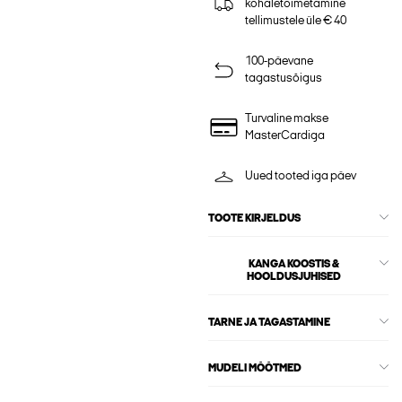
kohaletoimetamine
tellimustele üle € 40
100-päevane
tagastusõigus
Turvaline makse
MasterCardiga
Uued tooted iga päev
TOOTE KIRJELDUS
KANGA KOOSTIS &
HOOLDUSJUHISED
TARNE JA TAGASTAMINE
MUDELI MÕÕTMED