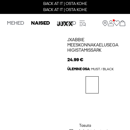
BACK AT IT | OSTA KOHE
BACK AT IT | OSTA KOHE
MEHED
NAISED
LAPSED
JXABBIE
MEESKONNAKAELUSEGA
HIGISTAMISSÄRK
24.99 €
ÜLEMINE OSA:
MUST / BLACK
Tasuta