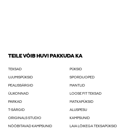
TEILE VÕIB HUVI PAKKUDA KA
TEKSAD
PÜKSID
UJUMISPÜKSID
SPORDIJOPED
PEALISSÄRGID
MANTLID
ÜLIKONNAD
LOOSE FIT TEKSAD
PARKAD
MATKAPÜKSID
T-SÄRGID
ALUSPESU
ORIGINALS STUDIO
KAMPSUNID
NÖÖBITAVAD KAMPSUNID
LAIA LÕIKEGA TEKSAPÜKSID