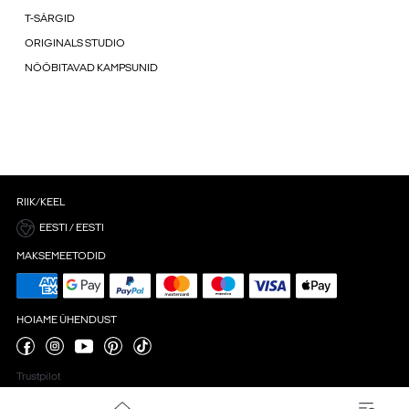
T-SÄRGID
ORIGINALS STUDIO
NÖÖBITAVAD KAMPSUNID
RIIK/KEEL
EESTI / EESTI
MAKSEMEETODID
HOIAME ÜHENDUST
Trustpilot