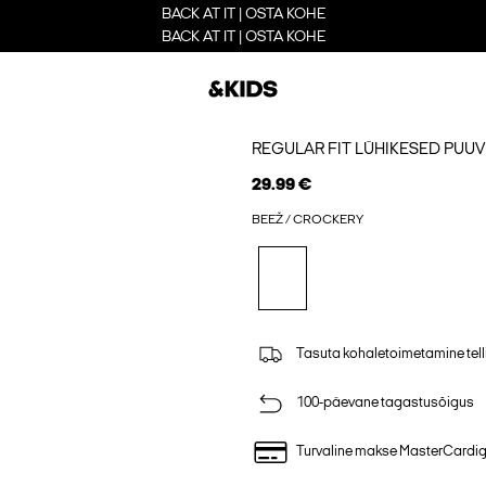
BACK AT IT | OSTA KOHE
BACK AT IT | OSTA KOHE
REGULAR FIT LÜHIKESED PUUV
29.99 €
BEEŽ / CROCKERY
Tasuta kohaletoimetamine tell
100-päevane tagastusõigus
Turvaline makse MasterCardi