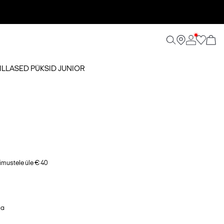
ILLASED PÜKSID JUNIOR
imustele üle € 40
ga