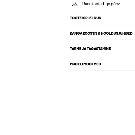
Uued tooted iga päev
TOOTE KIRJELDUS
KANGA KOOSTIS & HOOLDUSJUHISED
TARNE JA TAGASTAMINE
MUDELI MÕÕTMED