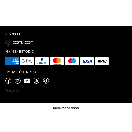
RIIK/KEEL
EESTI / EESTI
MAKSEMEETODID
HOIAME ÜHENDUST
Trustpilot
Küpsiste seaded