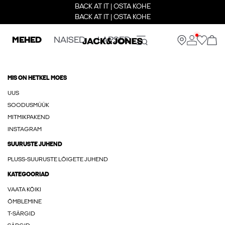
BACK AT IT | OSTA KOHE
BACK AT IT | OSTA KOHE
MEHED
NAISED
LAPSED
MIS ON HETKEL MOES
UUS
SOODUSMÜÜK
MITMIKPAKEND
INSTAGRAM
SUURUSTE JUHEND
PLUSS-SUURUSTE LÕIGETE JUHEND
KATEGOORIAD
VAATA KÕIKI
ÕMBLEMINE
T-SÄRGID