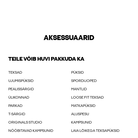
AKSESSUAARID
TEILE VÕIB HUVI PAKKUDA KA
TEKSAD
PÜKSID
UJUMISPÜKSID
SPORDIJOPED
PEALISSÄRGID
MANTLID
ÜLIKONNAD
LOOSE FIT TEKSAD
PARKAD
MATKAPÜKSID
T-SÄRGID
ALUSPESU
ORIGINALS STUDIO
KAMPSUNID
NÖÖBITAVAD KAMPSUNID
LAIA LÕIKEGA TEKSAPÜKSID