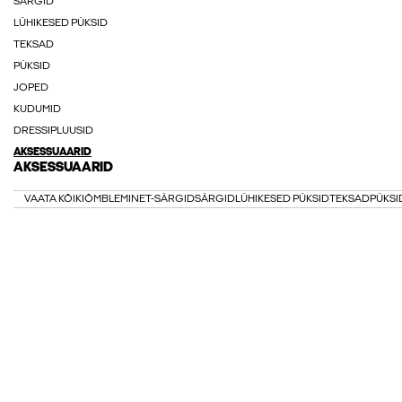
SÄRGID
LÜHIKESED PÜKSID
TEKSAD
PÜKSID
JOPED
KUDUMID
DRESSIPLUUSID
AKSESSUAARID
AKSESSUAARID
VAATA KÕIKI
ÕMBLEMINE
T-SÄRGID
SÄRGID
LÜHIKESED PÜKSID
TEKSAD
PÜKSI