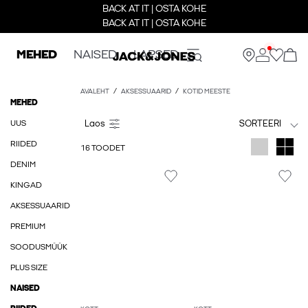
BACK AT IT | OSTA KOHE
BACK AT IT | OSTA KOHE
MEHED
NAISED
LAPSED
AVALEHT
AKSESSUAARID
KOTID MEESTE
MEHED
UUS
SORTEERI
RIIDED
16 TOODET
DENIM
KINGAD
AKSESSUAARID
PREMIUM
SOODUSMÜÜK
PLUS SIZE
NAISED