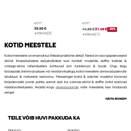
KOTT
KOTT
39.99 €
44.99 €
31.49 €
-30%
Värvid (3)
Värvid (1)
KOTID MEESTELE
Kotid meestele on enamat kui lihtsalt praktiline detail. Need on osa igapäevasest
stiilist. Klassikalistest seljakottidest kuni holdall mudelite, duffle kottide &
vintage-stiilis lahendusteni kohtuvad siin funktsioon & hoiak. Olgu tegu
tööasjade, trennivarustuse või reisitarvikutega, kotid meestele annavad päevale
struktuuri & riietusele iseloomu. Messenger-kotid & satchel mudelid hoiavad
tööpäevadel joone puhta, samal ajal kui canvas-stiilid & duffle kotid sobivad
nädalavahetuseks. Avasta kogu
aksessuaaride
valik meestele, kes hindavad
selget
NÄITA ROHKEM
TEILE VÕIB HUVI PAKKUDA KA
TEKSAD
PÜKSID