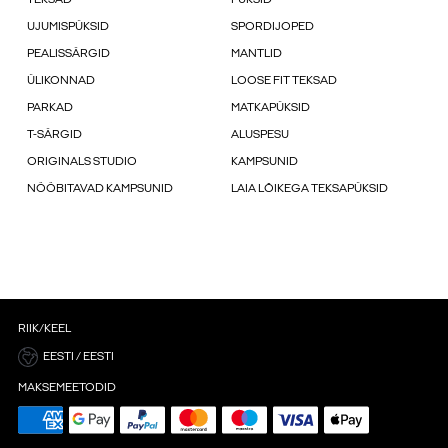
UJUMISPÜKSID
SPORDIJOPED
PEALISSÄRGID
MANTLID
ÜLIKONNAD
LOOSE FIT TEKSAD
PARKAD
MATKAPÜKSID
T-SÄRGID
ALUSPESU
ORIGINALS STUDIO
KAMPSUNID
NÖÖBITAVAD KAMPSUNID
LAIA LÕIKEGA TEKSAPÜKSID
RIIK/KEEL
EESTI / EESTI
MAKSEMEETODID