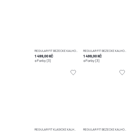
REGULAR FIT BĚŽECKÉ KALHOTY JOGGER
REGULAR FIT BĚŽECKÉ KALHOTY JOGGER
1 499,00 KČ
1 499,00 KČ
Farby (3)
Farby (3)
REGULAR FIT KLASICKÉ KALHOTY
REGULAR FIT BĚŽECKÉ KALHOTY JOGGER