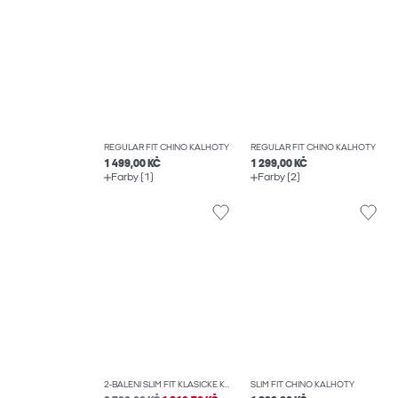
REGULAR FIT CHINO KALHOTY
REGULAR FIT CHINO KALHOTY
1 499,00 KČ
1 299,00 KČ
Farby (1)
Farby (2)
2-BALENÍ SLIM FIT KLASICKÉ KALHOTY
SLIM FIT CHINO KALHOTY