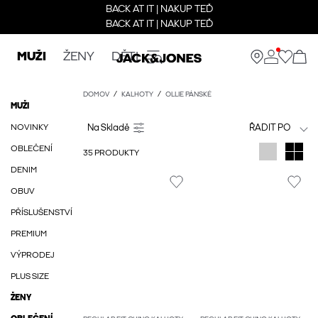
BACK AT IT | NAKUP TEĎ
BACK AT IT | NAKUP TEĎ
MUŽI
ŽENY
DĚTI
DOMOV
KALHOTY
OLLIE PÁNSKÉ
MUŽI
NOVINKY
ŘADIT PO
OBLEČENÍ
35 PRODUKTY
DENIM
OBUV
PŘÍSLUŠENSTVÍ
PREMIUM
VÝPRODEJ
PLUS SIZE
ŽENY