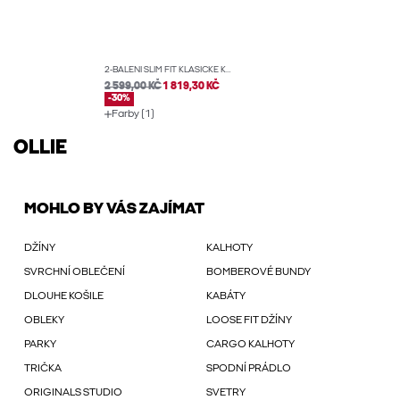
2-BALENÍ SLIM FIT KLASICKÉ KALHOTY
2 599,00 KČ
1 819,30 KČ
-30%
Farby (1)
OLLIE
MOHLO BY VÁS ZAJÍMAT
DŽÍNY
KALHOTY
SVRCHNÍ OBLEČENÍ
BOMBEROVÉ BUNDY
DLOUHE KOŠILE
KABÁTY
OBLEKY
LOOSE FIT DŽÍNY
PARKY
CARGO KALHOTY
TRIČKA
SPODNÍ PRÁDLO
ORIGINALS STUDIO
SVETRY