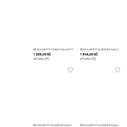
REGULAR FIT CHINO KALHOTY
REGULAR FIT KLASICKÉ KALHOTY
1 299,00 KČ
1 549,00 KČ
Farby (6)
Farby (8)
REGULAR FIT KLASICKÉ KALHOTY
REGULAR FIT KLASICKÉ KALHOTY