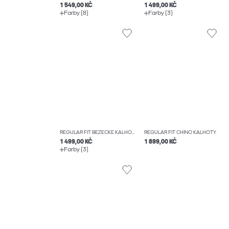
1 549,00 KČ
1 499,00 KČ
Farby (8)
Farby (3)
REGULAR FIT BĚŽECKÉ KALHOTY JOGGER
REGULAR FIT CHINO KALHOTY
1 499,00 KČ
1 899,00 KČ
Farby (3)