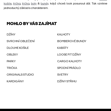
košile
,
trička
,
trička
,
boty
&
bundy
, když chceš look posunout dál. Tak vznikne
jednoduchý základ s charakterem.
MOHLO BY VÁS ZAJÍMAT
DŽÍNY
KALHOTY
SVRCHNÍ OBLEČENÍ
BOMBEROVÉ BUNDY
DLOUHE KOŠILE
KABÁTY
OBLEKY
LOOSE FIT DŽÍNY
PARKY
CARGO KALHOTY
TRIČKA
SPODNÍ PRÁDLO
ORIGINALS STUDIO
SVETRY
KARDIGÁNY
DŽÍNY STŘIHU