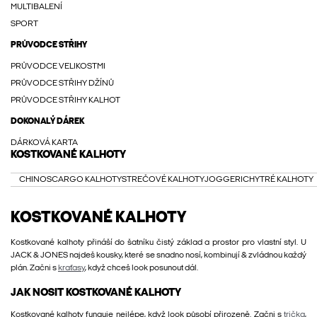
MULTIBALENÍ
SPORT
PRŮVODCE STŘIHY
PRŮVODCE VELIKOSTMI
PRŮVODCE STŘIHY DŽÍNŮ
PRŮVODCE STŘIHY KALHOT
DOKONALÝ DÁREK
DÁRKOVÁ KARTA
KOSTKOVANÉ KALHOTY
CHINOS
CARGO KALHOTY
STREČOVÉ KALHOTY
JOGGERI
CHYTRÉ KALHOTY
KOSTKOVANÉ KALHOTY
Kostkované kalhoty přináší do šatníku čistý základ a prostor pro vlastní styl. U
JACK & JONES najdeš kousky, které se snadno nosí, kombinují & zvládnou každý
plán. Začni s
kraťasy
, když chceš look posunout dál.
JAK NOSIT KOSTKOVANÉ KALHOTY
Kostkované kalhoty funguje nejlépe, když look působí přirozeně. Začni s
trička
,