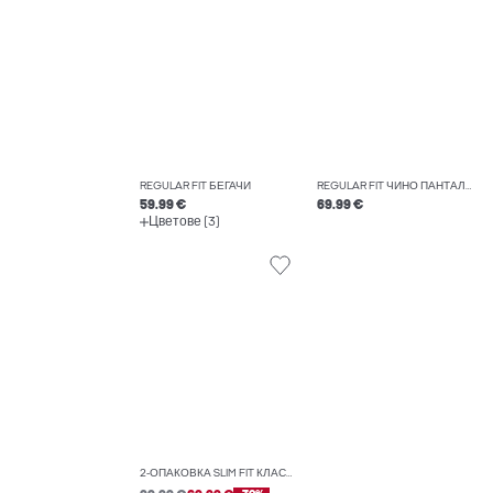
REGULAR FIT БЕГАЧИ
REGULAR FIT ЧИНО ПАНТАЛОНИ
59.99 €
69.99 €
Цветове (3)
2-ОПАКОВКА SLIM FIT КЛАСИЧЕСКИ ПАНТАЛОНИ