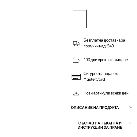
Безплатна доставка за
поръчки над €40
100 дни срок за връщане
Сигурно плащане с
MasterCard
Нови артикули всеки ден
ОПИСАНИЕ НА ПРОДУКТА
СЪСТАВ НА ТЪКАНТА И
ИНСТРУКЦИИ ЗА ПРАНЕ