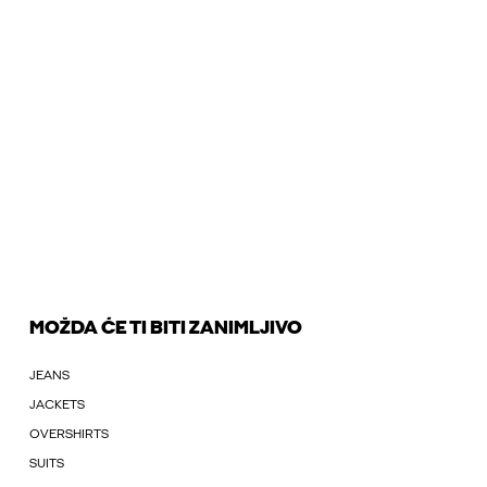
MOŽDA ĆE TI BITI ZANIMLJIVO
JEANS
JACKETS
OVERSHIRTS
SUITS