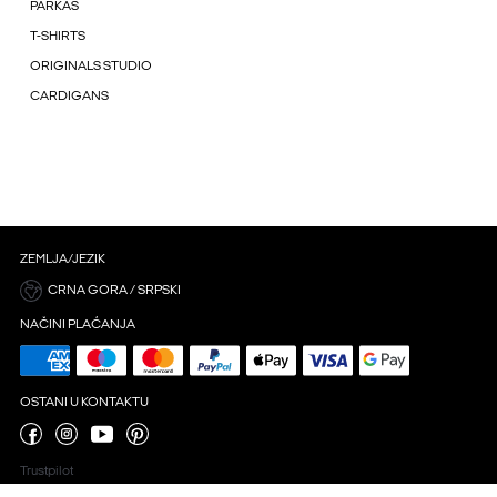
PARKAS
T-SHIRTS
ORIGINALS STUDIO
CARDIGANS
ZEMLJA/JEZIK
CRNA GORA / SRPSKI
NAČINI PLAĆANJA
OSTANI U KONTAKTU
Trustpilot