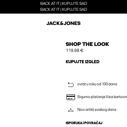
BACK AT IT | KUPUJTE SAD
BACK AT IT | KUPUJTE SAD
SHOP THE LOOK
119.98 €
KUPUJTE IZGLED
ovrat u roku od 100 dana
Sigurno plaćanje Visa kartico
Novi artikli svakog dana
ISPORUKA I POVRAĆAJ