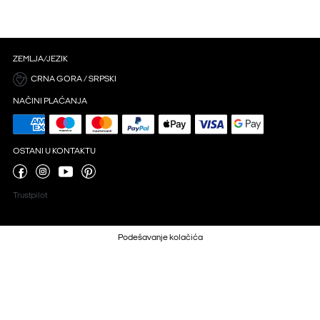
ZEMLJA/JEZIK
CRNA GORA / SRPSKI
NAČINI PLAĆANJA
OSTANI U KONTAKTU
Trustpilot
Podešavanje kolačića