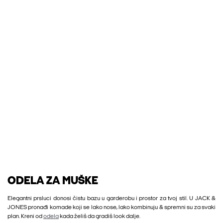
ODELA ZA MUŠKE
Elegantni prsluci donosi čistu bazu u garderobu i prostor za tvoj stil. U JACK &
JONES pronađi komade koji se lako nose, lako kombinuju & spremni su za svaki
plan. Kreni od
odela
kada želiš da gradiš look dalje.