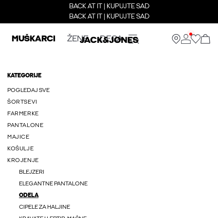
BACK AT IT | KUPUJTE SAD
BACK AT IT | KUPUJTE SAD
MUŠKARCI
ŽENE
DECA
KATEGORIJE
POGLEDAJ SVE
ŠORTSEVI
FARMERKE
PANTALONE
MAJICE
KOŠULJE
KROJENJE
BLEJZERI
ELEGANTNE PANTALONE
ODELA
CIPELE ZA HALJINE