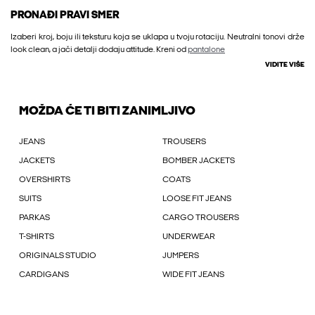
PRONAĐI PRAVI SMER
Izaberi kroj, boju ili teksturu koja se uklapa u tvoju rotaciju. Neutralni tonovi drže
look clean, a jači detalji dodaju attitude. Kreni od
pantalone
VIDITE VIŠE
MOŽDA ĆE TI BITI ZANIMLJIVO
JEANS
TROUSERS
JACKETS
BOMBER JACKETS
OVERSHIRTS
COATS
SUITS
LOOSE FIT JEANS
PARKAS
CARGO TROUSERS
T-SHIRTS
UNDERWEAR
ORIGINALS STUDIO
JUMPERS
CARDIGANS
WIDE FIT JEANS