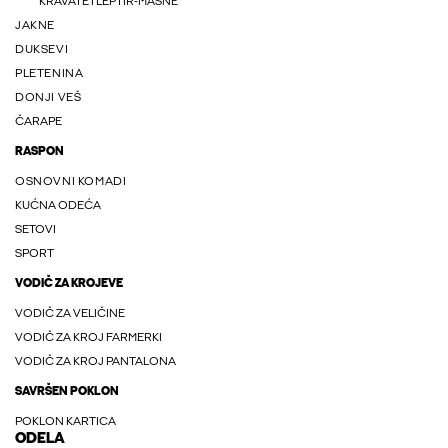
KRAVATE I LEPTIR-MAŠNE
JAKNE
DUKSEVI
PLETENINA
DONJI VEŠ
ČARAPE
RASPON
OSNOVNI KOMADI
KUĆNA ODEĆA
SETOVI
SPORT
VODIČ ZA KROJEVE
VODIČ ZA VELIČINE
VODIČ ZA KROJ FARMERKI
VODIČ ZA KROJ PANTALONA
SAVRŠEN POKLON
POKLON KARTICA
ODELA