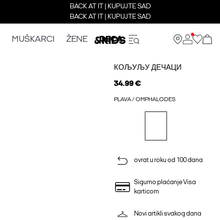
BACK AT IT | KUPUJTE SAD
BACK AT IT | KUPUJTE SAD
MUŠKARCI
ŽENE
DECA
КОЉУЉУ ДЕЧАЦИ
34.99 €
PLAVA / OMPHALODES
ovrat u roku od 100 dana
Sigurno plaćanje Visa
karticom
Novi artikli svakog dana