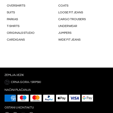
OVERSHIRTS
COATS
SUITS
LOOSE FIT JEANS
PARKAS
CARGO TROUSERS
T-SHIRTS
UNDERWEAR
ORIGINALS STUDIO
JUMPERS
CARDIGANS
WIDE FIT JEANS
ZEMLJA/JEZIK
CRNA GORA / SRPSKI
NAČINI PLAĆANJA
OSTANI U KONTAKTU