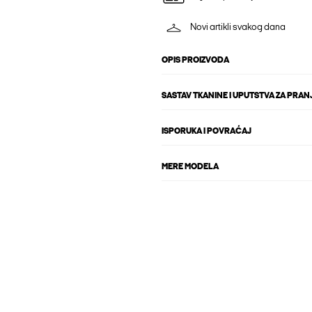
Novi artikli svakog dana
OPIS PROIZVODA
SASTAV TKANINE I UPUTSTVA ZA PRAN
ISPORUKA I POVRAĆAJ
MERE MODELA