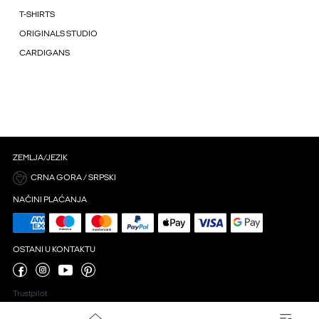
T-SHIRTS
ORIGINALS STUDIO
CARDIGANS
ZEMLJA/JEZIK
CRNA GORA / SRPSKI
NAČINI PLAĆANJA
OSTANI U KONTAKTU
Trustpilot