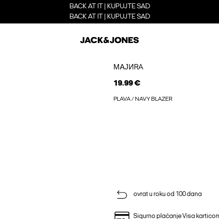
BACK AT IT | KUPUJTE SAD
BACK AT IT | KUPUJTE SAD
МАЈИRA
19.99 €
PLAVA / NAVY BLAZER
ovrat u roku od 100 dana
Sigurno plaćanje Visa kartico