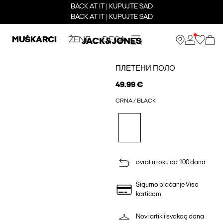
BACK AT IT | KUPUJTE SAD
BACK AT IT | KUPUJTE SAD
MUŠKARCI
ŽENE
DECA
ПЛЕТЕНИ ПОЛО
49.99 €
CRNA / BLACK
ovrat u roku od 100 dana
Sigurno plaćanje Visa
karticom
Novi artikli svakog dana