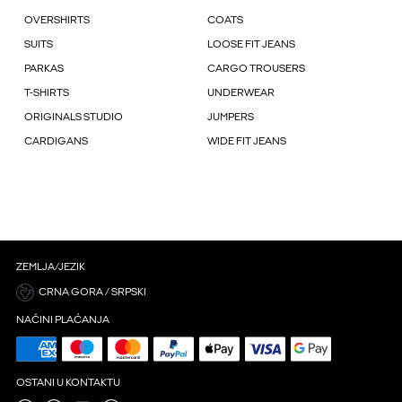
OVERSHIRTS
COATS
SUITS
LOOSE FIT JEANS
PARKAS
CARGO TROUSERS
T-SHIRTS
UNDERWEAR
ORIGINALS STUDIO
JUMPERS
CARDIGANS
WIDE FIT JEANS
ZEMLJA/JEZIK
CRNA GORA / SRPSKI
NAČINI PLAĆANJA
OSTANI U KONTAKTU