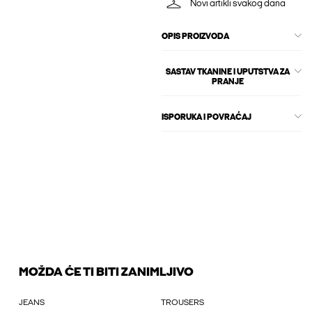
Novi artikli svakog dana
OPIS PROIZVODA
SASTAV TKANINE I UPUTSTVA ZA
PRANJE
ISPORUKA I POVRAĆAJ
MOŽDA ĆE TI BITI ZANIMLJIVO
JEANS
TROUSERS