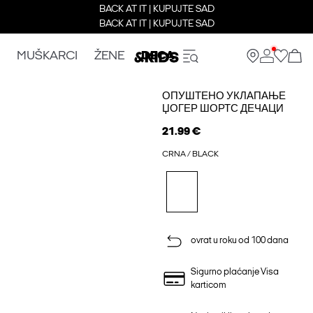
BACK AT IT | KUPUJTE SAD
BACK AT IT | KUPUJTE SAD
MUŠKARCI
ŽENE
DECA
ОПУШТЕНО УКЛАПАЊЕ
ЏОГЕР ШОРТС ДЕЧАЦИ
21.99 €
CRNA / BLACK
ovrat u roku od 100 dana
Sigurno plaćanje Visa
karticom