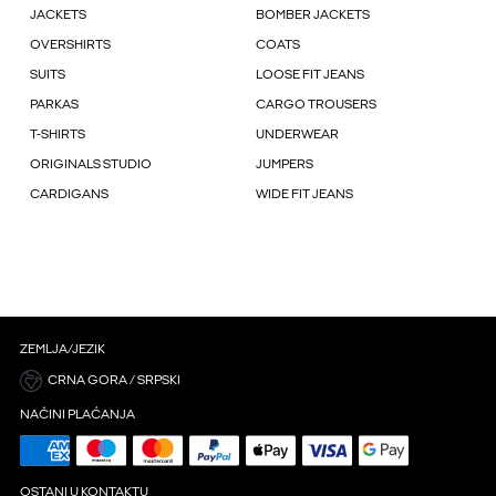
JACKETS
BOMBER JACKETS
OVERSHIRTS
COATS
SUITS
LOOSE FIT JEANS
PARKAS
CARGO TROUSERS
T-SHIRTS
UNDERWEAR
ORIGINALS STUDIO
JUMPERS
CARDIGANS
WIDE FIT JEANS
ZEMLJA/JEZIK
CRNA GORA / SRPSKI
NAČINI PLAĆANJA
OSTANI U KONTAKTU