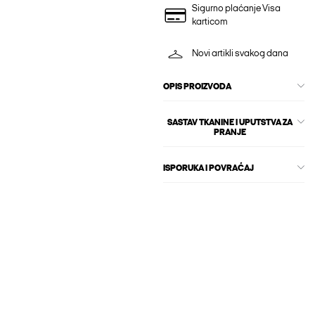
Sigurno plaćanje Visa
karticom
Novi artikli svakog dana
OPIS PROIZVODA
SASTAV TKANINE I UPUTSTVA ZA
PRANJE
ISPORUKA I POVRAĆAJ