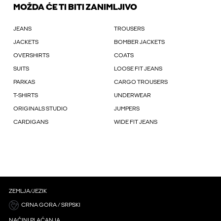
MOŽDA ĆE TI BITI ZANIMLJIVO
JEANS
TROUSERS
JACKETS
BOMBER JACKETS
OVERSHIRTS
COATS
SUITS
LOOSE FIT JEANS
PARKAS
CARGO TROUSERS
T-SHIRTS
UNDERWEAR
ORIGINALS STUDIO
JUMPERS
CARDIGANS
WIDE FIT JEANS
ZEMLJA/JEZIK
CRNA GORA / SRPSKI
NAČINI PLAĆANJA