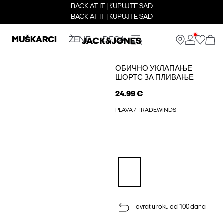
BACK AT IT | KUPUJTE SAD
BACK AT IT | KUPUJTE SAD
MUŠKARCI
ŽENE
DECA
ОБИЧНО УКЛАПАЊЕ
ШОРТС ЗА ПЛИВАЊЕ
24.99 €
PLAVA / TRADEWINDS
ovrat u roku od 100 dana