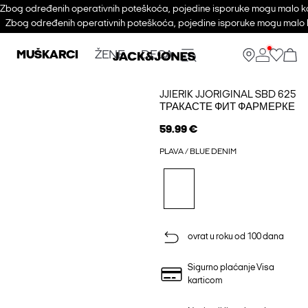
Zbog određenih operativnih poteškoća, pojedine isporuke mogu malo ka
Zbog određenih operativnih poteškoća, pojedine isporuke mogu malo k
MUŠKARCI
ŽENE
DECA
JJIERIK JJORIGINAL SBD 625
ТРАКАСТЕ ФИТ ФАРМЕРКЕ
59.99 €
PLAVA / BLUE DENIM
ovrat u roku od 100 dana
Sigurno plaćanje Visa
karticom