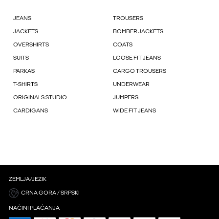
JEANS
TROUSERS
JACKETS
BOMBER JACKETS
OVERSHIRTS
COATS
SUITS
LOOSE FIT JEANS
PARKAS
CARGO TROUSERS
T-SHIRTS
UNDERWEAR
ORIGINALS STUDIO
JUMPERS
CARDIGANS
WIDE FIT JEANS
ZEMLJA/JEZIK
CRNA GORA / SRPSKI
NAČINI PLAĆANJA