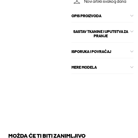
Novi artikli svakog dana
OPIS PROIZVODA
SASTAV TKANINE I UPUTSTVA ZA
PRANJE
ISPORUKA I POVRAĆAJ
MERE MODELA
MOŽDA ĆE TI BITI ZANIMLJIVO